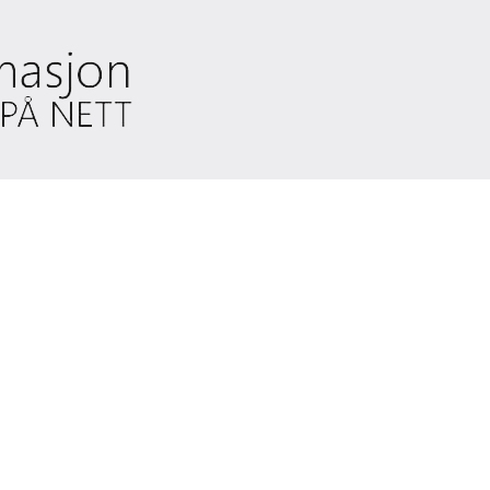
Familiemat
Ikke
bare
om
mat
men
også
annen
nyttig
informasjon