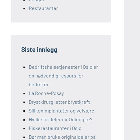
Restauranter
Siste innlegg
Bedriftshelsetjenester i Oslo er
en nødvendig ressurs for
bedrifter
La Roche-Posay
Brystkirurgi etter brystkreft
Silikonimplantater og velvære
Hvilke fordeler gir Oolong te?
Fiskerestauranter i Oslo
Bør man bruke originaldeler på