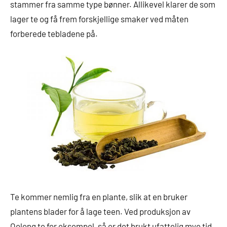
stammer fra samme type bønner. Allikevel klarer de som
lager te og få frem forskjellige smaker ved måten
forberede tebladene på.
Te kommer nemlig fra en plante, slik at en bruker
plantens blader for å lage teen. Ved produksjon av
Oolong te for eksempel, så er det brukt ufattelig mye tid