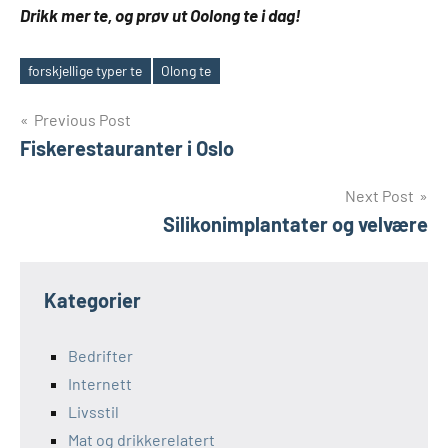
Drikk mer te, og prøv ut Oolong te i dag!
forskjellige typer te
Olong te
Tags
Innleggsnavigasjon
Previous Post
Fiskerestauranter i Oslo
Next Post
Silikonimplantater og velvære
Kategorier
Bedrifter
Internett
Livsstil
Mat og drikkerelatert